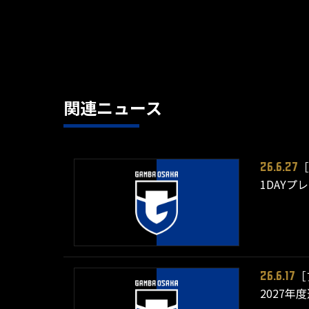
関連ニュース
［
26.6.27
1DAYプ
［
26.6.17
2027