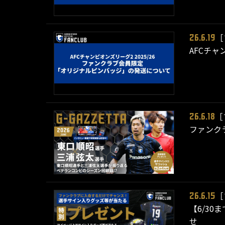
［
26.6.19
AFCチ
［
26.6.18
ファンクラ
［
26.6.15
【6/3
せ