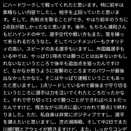
にハードワークして戦ってくれたと思います。特に前半は
素晴らしい内容でしたし、相手を上回っていたと思いま
す。そして、先制点を取ることができ、やはり前半のうちに
2点目が欲しかったなと思います。後半、もちろん浦和さん
もビハインドの中で、選手交代や戦い方もまた、策を練っ
て来られるだろうなと、そしてベンチメンバーもクオリテ
ィの高い、スピードのある選手もいますし、外国籍選手も
いる中では、やっぱり1得点では勝つことは出来ないかもし
れないなというところで後半も追加点を狙ったんですけ
ど、なかなか思うように攻撃のところまでのパワーが最後
出なかったかなと。そこはやっぱり連戦ということもあっ
たと思いますし、1点リードしている中で最後まで守り切る
というところに選手は力を注いでくれたところだったかな
と。それで守り切って1-0で勝つことができればベストだっ
たんですけど、残念ながら同点に追いつかれて勝点1で終わ
りました。ただ、私自身は非常にポジティブですし、選手
を讃えたいと思いますし、次の湘南戦、そして中2日でまた
川崎F戦とアウェイが続きますけど、また、しっかりコンデ