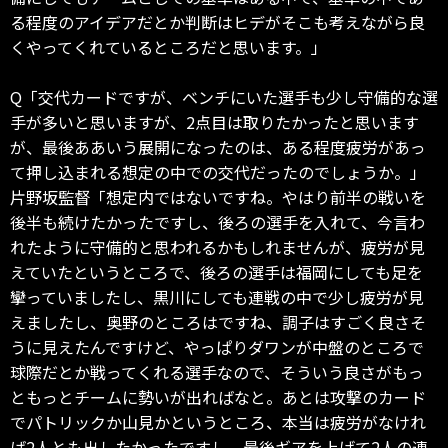
る程度のアイデアだとか判断はヒデがそこも考えながら良
くやってくれているところだと思います。」
Q「交代カードですが、ベンチにいた選手も少し守備的な選
手が多いと思いますが、2点目は取りたかったと思います
が、最後ああいう展開になったのは、ある程度疲労があっ
て押し込まれる想定の中での交代だったのでしょうか。」
片野坂監督「想定内ではないですね。やはり前半の戦いを
後半も続けたかったですし、後ろの選手を入れて、今言わ
れたように守備的と思われるかもしれませんが、疲労が見
えていたというところで、後ろの選手は福岡にしても足を
攣っていましたし、黒川にしても連戦の中で少し疲労が見
えましたし、奥野のところはですね、調子はすごく良さそ
うに見えたんですけど、やっぱりダワンが中盤のところで
球際だとか戦ってくれる選手なので、そういう良さがもっ
ともっとチームに勢いが出ればなと。あとは攻撃のカード
でパトリックか山見かというところ、本当は疲労がなけれ
ば2人とも出したかったですし、最後ギアを上げて2人の連