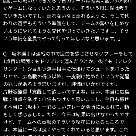
間前半の戦いができたら今日のゲームは確実に勝点3が取れ
たゲームになっていたと思うので、そういう風に僕は考え
ていきたいですし、走れないなら走れるように、そして代
わりの選手もそういう準備をして、チームの勢いを止めな
いようにやれるような交代を切っていきたいですし、そう
いう準備を全員でやって行ってほしいなと思います。」
Q「坂本選手は連戦の中で疲労を感じさせないプレーをして
1点目の場面でもドリブルで運んだりとか、後半も（アレク
サンダー）ショルツ選手相手に仕掛けてシュートを打った
りとか、広島戦の得点以降、一皮剥け始めたというか覚醒
の兆しがあるよう思いますが、評価はいかがですか。」
片野坂監督「覚醒して欲しいですよね。はい、本当に広島
戦で得点を挙げて自信もつけたと思いますし、今日も臆せ
ず本当に（坂本）一彩らしいプレーが随所に見られて、頼
もしく感じました。ただ、今日は結果は出せなかったです
けど、チームへの貢献のそういう攻守にわたるところで
は、本当に一彩は良くやってくれていると思います。これ