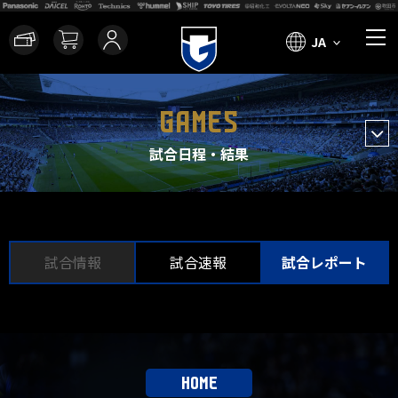
JA
GAMES
試合日程・結果
試合情報
試合速報
試合レポート
HOME