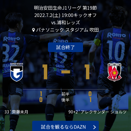
明治安田生命J1リーグ 第19節
2022.7.2(土) 19:00キックオフ
vs.浦和レッズ
パナソニック スタジアム 吹田
試合終了
1
-
1
1
前半
0
0
後半
1
33 ' 齊藤未月
90+2 ' アレクサンダー ショルツ
試合を観るならDAZN