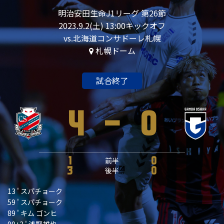
明治安田生命J1リーグ 第26節
2023.9.2(土) 13:00キックオフ
vs.北海道コンサドーレ札幌
札幌ドーム
試合終了
4
-
0
1
前半
0
3
後半
0
13 ' スパチョーク
59 ' スパチョーク
89 ' キム ゴンヒ