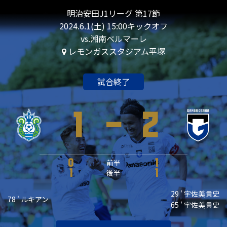
明治安田J1リーグ 第17節
2024.6.1(土) 15:00キックオフ
vs.湘南ベルマーレ
レモンガススタジアム平塚
試合終了
1
-
2
0
前半
1
1
後半
1
29 ' 宇佐美貴史
78 ' ルキアン
65 ' 宇佐美貴史