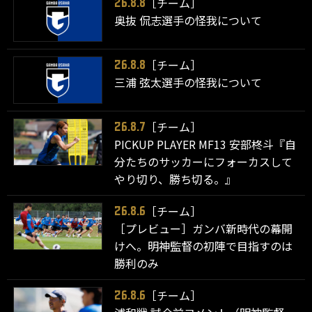
［チーム］
26.8.8
奥抜 侃志選手の怪我について
［チーム］
26.8.8
三浦 弦太選手の怪我について
［チーム］
26.8.7
PICKUP PLAYER MF13 安部柊斗『自
分たちのサッカーにフォーカスして
やり切り、勝ち切る。』
［チーム］
26.8.6
［プレビュー］ガンバ新時代の幕開
けへ。明神監督の初陣で目指すのは
勝利のみ
［チーム］
26.8.6