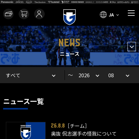
JA
NEWS
ニュース
～
ニュース一覧
［チーム］
26.8.8
奥抜 侃志選手の怪我について