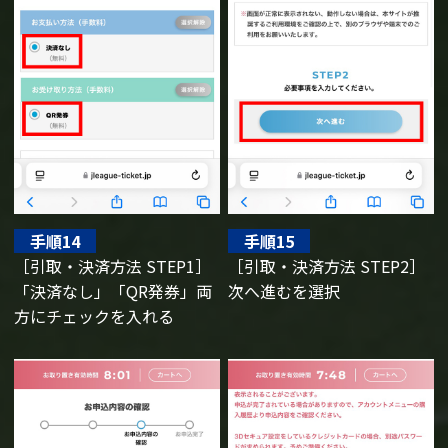
手順14
手順15
［引取・決済方法 STEP1］
［引取・決済方法 STEP2］
「決済なし」「QR発券」両
次へ進むを選択
方にチェックを入れる