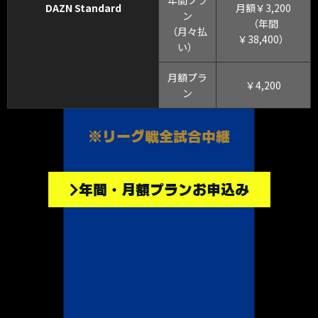
年間プラ
DAZN Standard
月額￥3,200
ン
（年間
（月々払
￥38,400）
い）
月額プラ
￥4,200
ン
※リーグ戦全試合中継
年間・月額プランお申込み