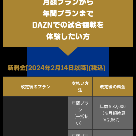
月額プランから
年間プランまで
DAZNでの試合観戦を
体験したい方
新料金［2024年2月14日以降］（税込）
支払い方
改定後のプラン
改定後の料金
法
年間プラ
年間￥32,000
ン
（※月額換算
（一括払
￥2,667）
い）