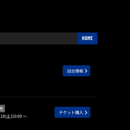
HOME
試合情報
売
チケット購入
.18(土)10:00 ～