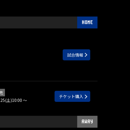
HOME
試合情報
売
チケット購入
.25(土)10:00 ～
AWAY