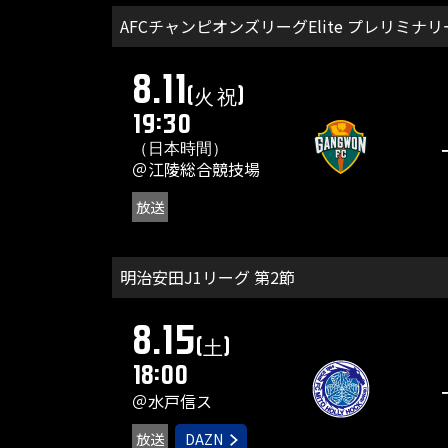
AFCチャンピオンズリーグElite プレリミナ
8.11
(火 祝)
19:30
（日本時間）
＠江陵総合競技場
放送
明治安田J1リーグ 第2節
8.15
(土)
18:00
＠水戸信ス
放送
DAZN