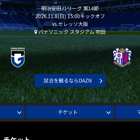
明治安田J1リーグ 第14節
2026.11.8(日) 15:00キックオフ
vs.セレッソ大阪
パナソニック スタジアム 吹田
試合を観るならDAZN
チケット
チケット