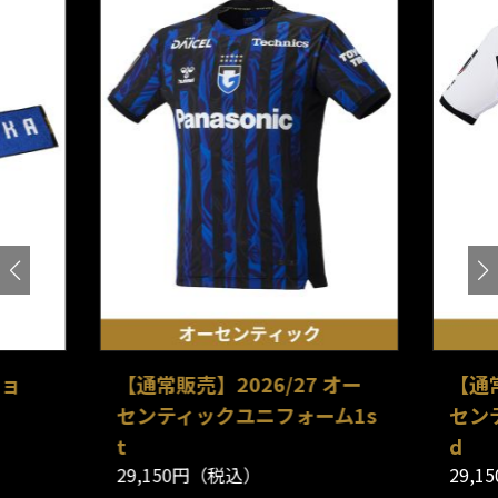
ショ
【通常販売】2026/27 オー
【通常
センティックユニフォーム1s
セン
t
d
29,150円（税込）
29,