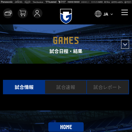
JA
GAMES
試合日程・結果
試合情報
試合速報
試合レポート
HOME