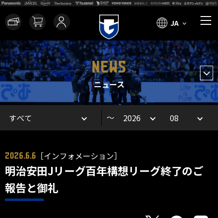
JA
NEWS
ニュース
～
［インフォメーション］
2026.6.6
明治安田Jリーグ百年構想リーグ終了のご
報告と御礼