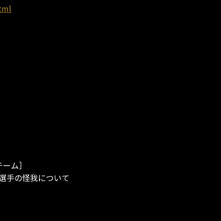
tml
チーム］
志選手の怪我について