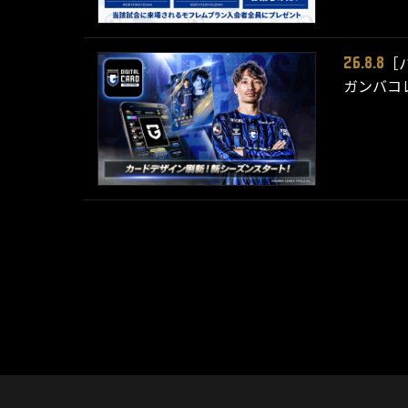
［
26.8.8
ガンバコレ