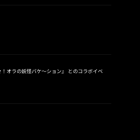
々怪々！オラの妖怪バケ～ション』 とのコラボイベ