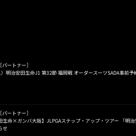
［パートナー］
（土）明治安田生命J1 第32節 福岡戦 オーダースーツSADA事
［パートナー］
田生命×ガンバ大阪】JLPGAステップ・アップ・ツアー 「明
らせ