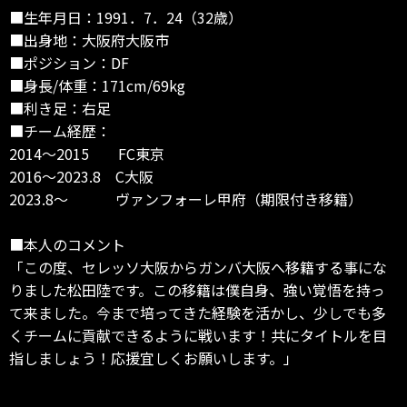
■生年月日：1991．7．24（32歳）
■出身地：大阪府大阪市
■ポジション：DF
■身長/体重：171cm/69kg
■利き足：右足
■チーム経歴：
2014～2015 FC東京
2016～2023.8 C大阪
2023.8～ ヴァンフォーレ甲府（期限付き移籍）
■本人のコメント
「この度、セレッソ大阪からガンバ大阪へ移籍する事にな
りました松田陸です。この移籍は僕自身、強い覚悟を持っ
て来ました。今まで培ってきた経験を活かし、少しでも多
くチームに貢献できるように戦います！共にタイトルを目
指しましょう！応援宜しくお願いします。」