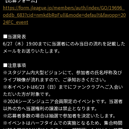
【応募フォーム】
https://form.jleague.jp/members/auth/index/GO/19696_
oddb_683?cid=nmkdbRpFull&mode=default&favopp=20
24FC_event
■当選発表
6/27（木）19:00までに当選者にのみ当日の流れを記載した
メールをお送りいたします。
■注意事項
※スタジアム内大型ビジョンにて、参加者の氏名呼称及び
ライブ映像が流れますので、ご承知おきください。
※本イベントは6/23（日）までにファンクラブへご入会い
ただいた方が対象です。
※2024シーズンジュニア会員限定のイベントです。当選者
以外の方へ当選権利の譲渡は禁止となります。
※応募者多数の場合は抽選で参加者を決定いたします。
※イベントはハーフタイムでの実施となるため、集合時間