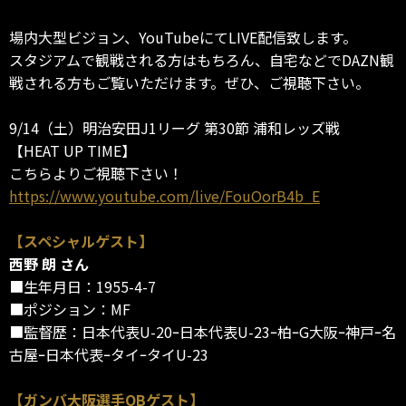
場内大型ビジョン、YouTubeにてLIVE配信致します。
スタジアムで観戦される方はもちろん、自宅などでDAZN観
戦される方もご覧いただけます。ぜひ、ご視聴下さい。
9/14（土）明治安田J1リーグ 第30節 浦和レッズ戦
【HEAT UP TIME】
こちらよりご視聴下さい！
https://www.youtube.com/live/FouOorB4b_E
【スペシャルゲスト】
西野 朗 さん
■生年月日：1955-4-7
■ポジション：MF
■監督歴：日本代表U-20ｰ日本代表U-23ｰ柏ｰG大阪ｰ神戸ｰ名
古屋ｰ日本代表ｰタイｰタイU-23
【ガンバ大阪選手OBゲスト】