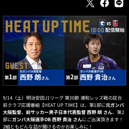
9/14（土）明治安田J1リーグ 第30節 浦和レッズ戦の試合
前クラブ応援番組【HEAT UP TIME】は、第1部に
元ガンバ
大阪監督、前サッカー男子日本代表監督 西野 朗 さん
、第2
部に
ガンバ大阪選手OB 西野 貴治 さん
にご出演頂きます！
2組ともどんな話が聞けるのかお楽しみに！