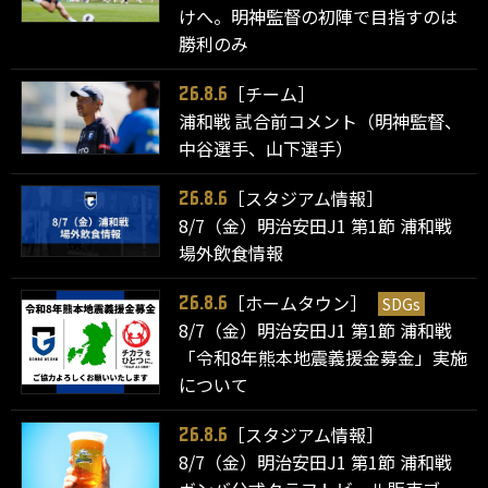
けへ。明神監督の初陣で目指すのは
勝利のみ
［チーム］
26.8.6
浦和戦 試合前コメント（明神監督、
中谷選手、山下選手）
［スタジアム情報］
26.8.6
8/7（金）明治安田J1 第1節 浦和戦
場外飲食情報
［ホームタウン］
SDGs
26.8.6
8/7（金）明治安田J1 第1節 浦和戦
「令和8年熊本地震義援金募金」実施
について
［スタジアム情報］
26.8.6
8/7（金）明治安田J1 第1節 浦和戦