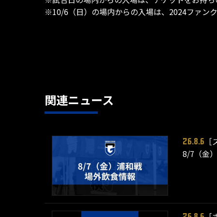
※10/6（日）の場内からの入場は、2024ファ
関連ニュース
［
26.8.6
8/7（金
［
26.8.6