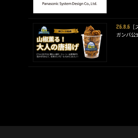
［
26.8.6
ガンバ公式