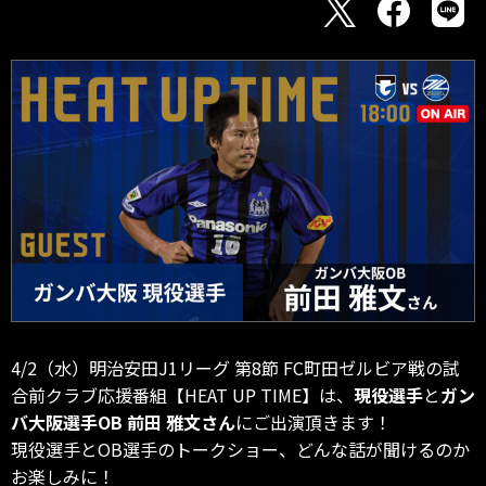
4/2（水）明治安田J1リーグ 第8節 FC町田ゼルビア戦の試
合前クラブ応援番組【HEAT UP TIME】は、
現役選手
と
ガン
バ大阪選手OB 前田 雅文さん
にご出演頂きます！
現役選手とOB選手のトークショー、どんな話が聞けるのか
お楽しみに！