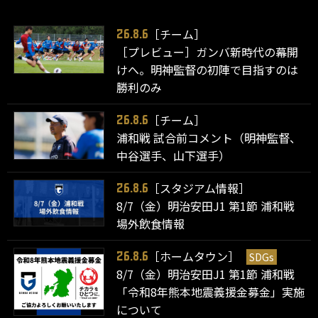
［チーム］
26.8.6
［プレビュー］ガンバ新時代の幕開
けへ。明神監督の初陣で目指すのは
勝利のみ
［チーム］
26.8.6
浦和戦 試合前コメント（明神監督、
中谷選手、山下選手）
［スタジアム情報］
26.8.6
8/7（金）明治安田J1 第1節 浦和戦
場外飲食情報
［ホームタウン］
SDGs
26.8.6
8/7（金）明治安田J1 第1節 浦和戦
「令和8年熊本地震義援金募金」実施
について