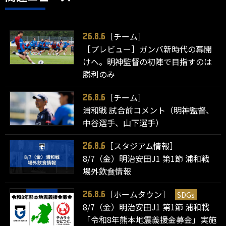
［チーム］
26.8.6
［プレビュー］ガンバ新時代の幕開
けへ。明神監督の初陣で目指すのは
勝利のみ
［チーム］
26.8.6
浦和戦 試合前コメント（明神監督、
中谷選手、山下選手）
［スタジアム情報］
26.8.6
8/7（金）明治安田J1 第1節 浦和戦
場外飲食情報
［ホームタウン］
SDGs
26.8.6
8/7（金）明治安田J1 第1節 浦和戦
「令和8年熊本地震義援金募金」実施