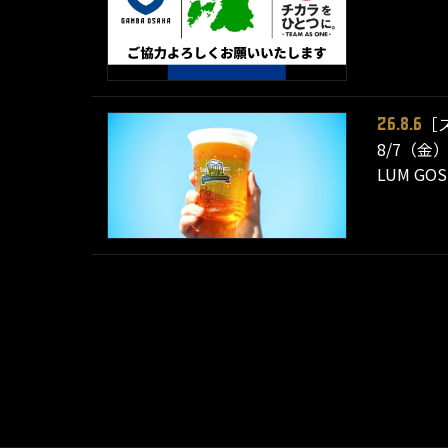
［
26.8.6
8/7（金
LUM 