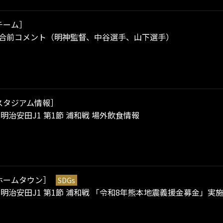
チーム］
試合前コメント（明神監督、中谷選手、山下選手）
スタジアム情報］
）明治安田J1 第1節 浦和戦 場外飲食情報
ホームタウン］
SDGs
）明治安田J1 第1節 浦和戦 「令和8年熊本地震義援金募金」実