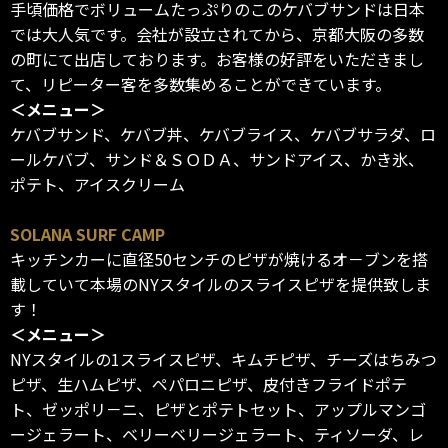
手頃価格でボリュームたっぷりのこのケバブサンドは日本
では大人気です。会社が設立されてから、京都大阪の多数
の町にて出店しております。お客様の好評をいただきまし
て、リピーター客を多数集めることができています。
＜メニュー＞
ケバブサンド、ケバブ丼、ケバブライス、ケバブサラダ、ロ
ールケバブ、サンド＆ＳＯＤＡ、サンドアイス、かき氷、
ポテト、アイスクリーム
SOLANA SURF CAMP
キッチンカーに直径50センチのピザが焼けるオ－ブンを搭
載していて本場のNYスタイルのスライスピザを提供致しま
す！
＜メニュー＞
NYスタイルの1スライスピザ、キムチピザ、チーズはちみつ
ピザ、生ハムピザ、ペパロニピザ、皮付きフライドポテ
ト、ゼッポリ－ニ、ピザとポテトセット、アップルマンゴ
ージェラート、ベリーベリージェラート、ティソーダ、レ