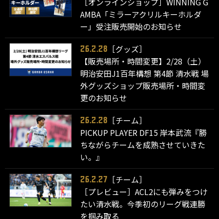
［オンラインショップ］WINNING G
AMBA「ミラーアクリルキーホルダ
ー」受注販売開始のお知らせ
［グッズ］
26.2.28
【販売場所・時間変更】2/28（土）
明治安田J1百年構想 第4節 清水戦 場
外グッズショップ販売場所・時間変
更のお知らせ
［チーム］
26.2.28
PICKUP PLAYER DF15 岸本武流『勝
ちながらチームを成熟させていきた
い。』
［チーム］
26.2.27
［プレビュー］ACL2にも弾みをつけ
たい清水戦。今季初のリーグ戦連勝
を掴み取る