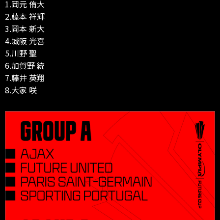
1.岡元 侑大
2.藤本 祥輝
3.岡本 新大
4.城阪 光喜
5.川野 聖
6.加賀野 統
7.藤井 英翔
8.大家 咲