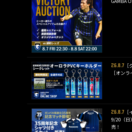
GAMBA 
［
26.8.7
［オンライ
［
26.8.7
9/20（
売！