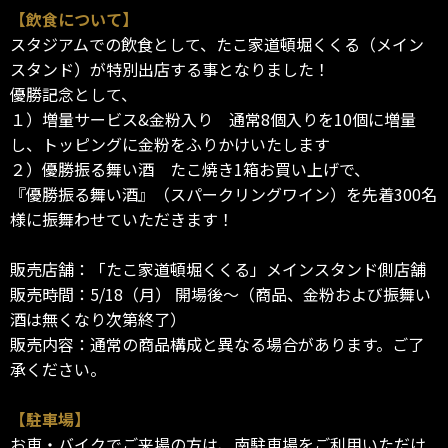
【飲食について】
スタジアムでの飲食として、たこ家道頓堀くくる（メイン
スタンド）が特別出店する事となりました！
優勝記念として、
１）増量サービス&金粉入り 通常8個入りを10個に増量
し、トッピングに金粉をふりかけいたします
２）優勝振る舞い酒 たこ焼き1箱お買い上げで、
『優勝振る舞い酒』（スパークリングワイン）を先着300名
様に振舞わせていただきます！
販売店舗：「たこ家道頓堀くくる」メインスタンド側店舗
販売時間：5/18（月） 開場後～（商品、金粉および振舞い
酒は無くなり次第終了）
販売内容：通常の商品構成と異なる場合があります。ご了
承ください。
【駐車場】
お車・バイクでご来場の方は、南駐車場をご利用いただけ