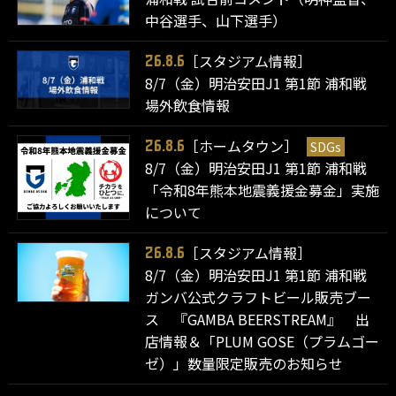
中谷選手、山下選手）
［スタジアム情報］
26.8.6
8/7（金）明治安田J1 第1節 浦和戦
場外飲食情報
［ホームタウン］
SDGs
26.8.6
8/7（金）明治安田J1 第1節 浦和戦
「令和8年熊本地震義援金募金」実施
について
［スタジアム情報］
26.8.6
8/7（金）明治安田J1 第1節 浦和戦
ガンバ公式クラフトビール販売ブー
ス 『GAMBA BEERSTREAM』 出
店情報＆「PLUM GOSE（プラムゴー
ゼ）」数量限定販売のお知らせ