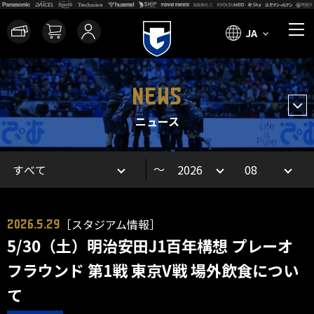
JA
NEWS
ニュース
～
［スタジアム情報］
2026.5.29
5/30（土）明治安田J1百年構想 プレーオ
フラウンド 第1戦 東京V戦 場外飲食につい
て