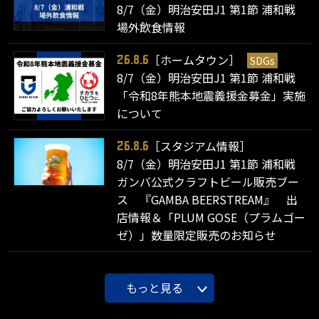
8/7（金）明治安田J1 第1節 浦和戦
場外飲食情報
［ホームタウン］
SDGs
26.8.6
8/7（金）明治安田J1 第1節 浦和戦
「令和8年熊本地震義援金募金」実施
について
［スタジアム情報］
26.8.6
8/7（金）明治安田J1 第1節 浦和戦
ガンバ公式クラフトビール販売ブー
ス 『GAMBA BEERSTREAM』 出
店情報＆「PLUM GOSE（プラムゴー
ゼ）」数量限定販売のお知らせ
もっと見る