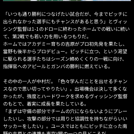
「いつも通り勝利につなげたい試合だが、今までピッチに
出られなかった選手にもチャンスがあると思う」とヴィッ
シング監督は1-1のドローに終わったホームでの戦いに続い
て、第2戦でも若い力を用いるつもりだ。
ホームではアカデミー育ちの吉原がプロ初先発を果たし、
當野も後半からプロデビュー。ピッチに立つ、という渇望
に駆られる選手たちはシーズン締めくくりの一戦に向け、
指揮官へのアピールとガンバの勝利に燃えている。
その中の一人が中村だ。「色々学んだことを出せるチャン
スなので思い切ってやりたい」。出場機会は決して多くな
かったが、強度とハードワークを求めるヴィッシング監督
のもとで、着実に成長を果たしている。
「まずは守備の部分でチームの穴にならないようにプレー
したいし、攻撃の部分では周りと協調性を持ちながらいい
サッカーをしたい」。ユースではともにピッチに立った南
野や吉原との連携も東京V戦の一つの見どころだ。