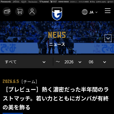
JA
NEWS
ニュース
～
［チーム］
2026.6.5
［プレビュー］熱く濃密だった半年間のラ
ストマッチ。若い力とともにガンバが有終
の美を飾る