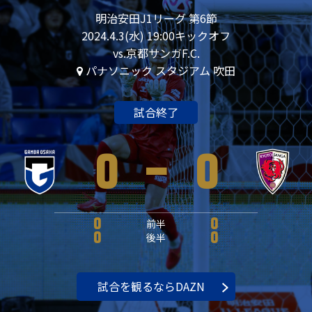
明治安田J1リーグ 第6節
2024.4.3(水) 19:00キックオフ
vs.京都サンガF.C.
パナソニック スタジアム 吹田
試合終了
0
-
0
0
前半
0
0
後半
0
試合を観るならDAZN