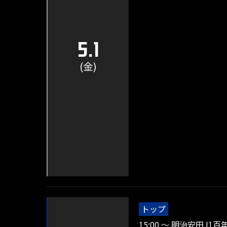
5.1
(金)
トップ
15:00 ～ 明治安田J1百