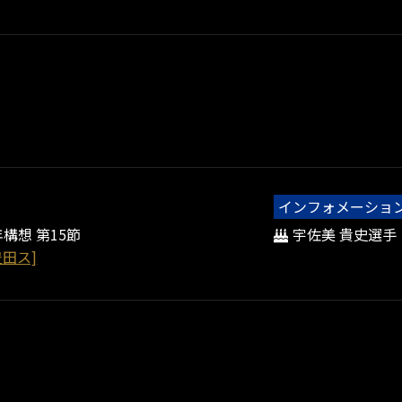
インフォメーショ
年構想 第15節
宇佐美 貴史選手
豊田ス]