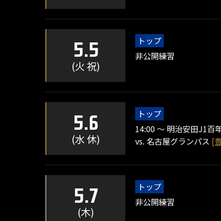
トップ
5.5
非公開練習
(火 祝)
トップ
5.6
14:00 ～ 明治安田J1百
(水 休)
vs. 名古屋グランパス
[
トップ
5.7
非公開練習
(木)