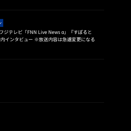
ン
分～ フジテレビ「FNN Live News α」『すぽると
内インタビュー ※放送内容は急遽変更になる
す