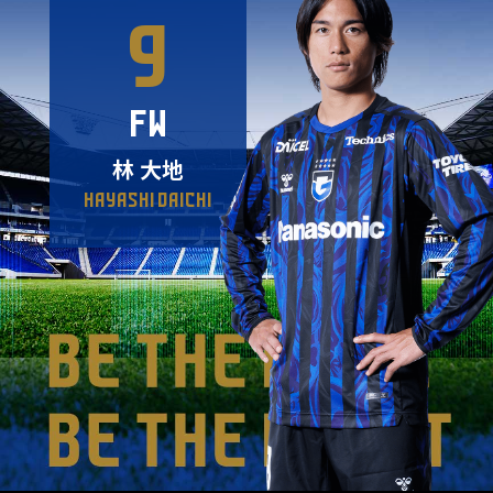
9
FW
林 大地
HAYASHI DAICHI