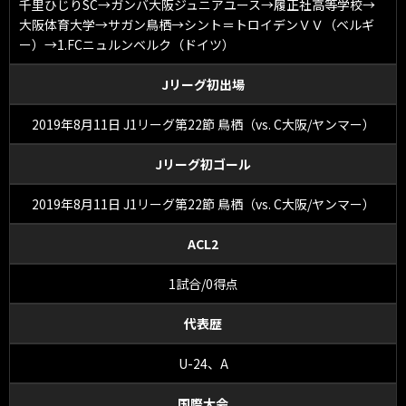
千里ひじりSC→ガンバ大阪ジュニアユース→履正社高等学校→
大阪体育大学→サガン鳥栖→シント＝トロイデンＶＶ（ベルギ
ー）→1.FCニュルンベルク（ドイツ）
Jリーグ初出場
2019年8月11日 J1リーグ第22節 鳥栖（vs. C大阪/ヤンマー）
Jリーグ初ゴール
2019年8月11日 J1リーグ第22節 鳥栖（vs. C大阪/ヤンマー）
ACL2
1試合/0得点
代表歴
U-24、A
国際大会