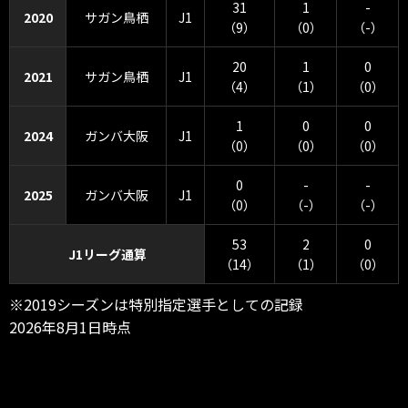
31
1
-
2020
サガン鳥栖
J1
（9）
（0）
（-）
20
1
0
2021
サガン鳥栖
J1
（4）
（1）
（0）
1
0
0
2024
ガンバ大阪
J1
（0）
（0）
（0）
0
-
-
2025
ガンバ大阪
J1
（0）
（-）
（-）
53
2
0
J1リーグ通算
（14）
（1）
（0）
※2019シーズンは特別指定選手としての記録
2026年8月1日時点