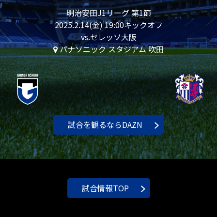
明治安田J1リーグ 第1節
2025.2.14(金) 19:00キックオフ
vs.セレッソ大阪
パナソニック スタジアム 吹田
試合を観るならDAZN
試合情報TOP