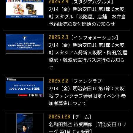
［スタジアムグルメ］
2025.2.4
2/14（金）明治安田J1 第1節 C大阪
戦 スタグル「淡路屋」店舗 お弁当
予約販売の受付開始のお知らせ
［インフォメーション］
2025.2.3
2/14（金）明治安田J1 第1節 C大阪
戦 スタジアム発新大阪駅・梅田/淀屋
橋駅・難波駅直行バス運行のお知ら
せ
［ファンクラブ］
2025.2.2
2/14（金）明治安田J1 第1節 C大阪
戦 ファンクラブ会員限定イベント参
加者募集について
［チーム］
2025.1.28
名和田我空 待受画像［明治安田J1リ
ーグ 第1節 C大阪戦］