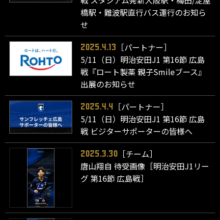
戦 スタジアム発新大阪駅・梅田/淀屋
橋駅・難波駅直行バス運行のお知ら
せ
［パートナー］
2025.4.13
5/11（日）明治安田J1 第16節 広島
戦『ロート製薬 親子Smileブース』
出展のお知らせ
［パートナー］
2025.4.4
5/11（日）明治安田J1 第16節 広島
戦 ビジターサポーターの皆様へ
［チーム］
2025.3.30
唐山翔自 待受画像［明治安田J1リー
グ 第16節 広島戦］