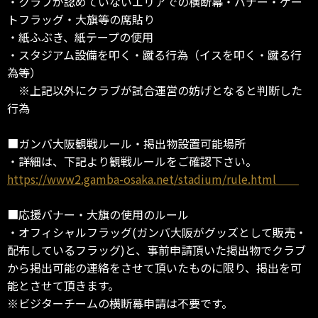
・クラブが認めていないエリアでの横断幕・バナー・ゲー
トフラッグ・大旗等の席貼り
・紙ふぶき、紙テープの使用
・スタジアム設備を叩く・蹴る行為（イスを叩く・蹴る行
為等）
※上記以外にクラブが試合運営の妨げとなると判断した
行為
■ガンバ大阪観戦ルール・掲出物設置可能場所
・詳細は、下記より観戦ルールをご確認下さい。
https://www2.gamba-osaka.net/stadium/rule.html
■応援バナー・大旗の使用のルール
・オフィシャルフラッグ(ガンバ大阪がグッズとして販売・
配布しているフラッグ)と、事前申請頂いた掲出物でクラブ
から掲出可能の連絡をさせて頂いたものに限り、掲出を可
能とさせて頂きます。
※ビジターチームの横断幕申請は不要です。