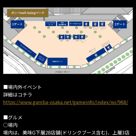
■場内外イベント
詳細はコチラ
https://www.gamba-osaka.net/gameinfo/index/no/968/
■グルメ
○場内
場内は、美味G下層28店舗(ドリンクブース含む)、上層3店