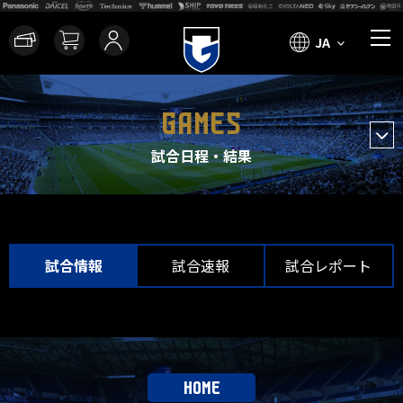
JA
GAMES
試合日程・結果
試合情報
試合速報
試合レポート
HOME