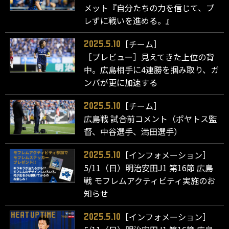
メット『自分たちの力を信じて、ブ
レずに戦いを進める。』
［チーム］
2025.5.10
［プレビュー］見えてきた上位の背
中。広島相手に4連勝を掴み取り、ガ
ンバが更に加速する
［チーム］
2025.5.10
広島戦 試合前コメント（ポヤトス監
督、中谷選手、満田選手）
［インフォメーション］
2025.5.10
5/11（日）明治安田J1 第16節 広島
戦 モフレムアクティビティ実施のお
知らせ
［インフォメーション］
2025.5.10