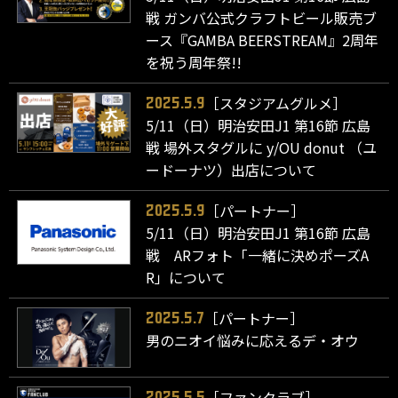
戦 ガンバ公式クラフトビール販売ブ
ース『GAMBA BEERSTREAM』2周年
を祝う周年祭!!
［スタジアムグルメ］
2025.5.9
5/11（日）明治安田J1 第16節 広島
戦 場外スタグルに y/OU donut （ユ
ードーナツ）出店について
［パートナー］
2025.5.9
5/11（日）明治安田J1 第16節 広島
戦 ARフォト「一緒に決めポーズA
R」について
［パートナー］
2025.5.7
男のニオイ悩みに応えるデ・オウ
［ファンクラブ］
2025.5.5