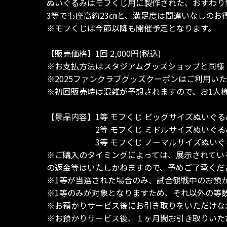
ぬいぐるみはモフくじ用に製作された、おすわり
3等でも座高約23㎝と、満足度は間違いなしの
※モフくじは今節以降も開催予定となります。
【販売価格】1回 2,000円(税込)
※お支払方法はスタジアムグッズショップと同様
※2025ファンクラブグッズクーポンはご利用い
※初回販売時は混雑が予想されますので、お1人様
【景品内容】1等 モフくじ ビッグサイズぬいぐるみ
2等 モフくじ ミドルサイズぬいぐるみ(
3等 モフくじ ノーマルサイズぬいぐるみ
※ご購入のタイミングによっては、展示されてい
の返金等はいたしかねますので、予めご了承くだ
※1等が当選された場合のみ、試合観戦中のお預
※1等のみが対象となりますため、それ以外の等
※お預かりサービス後にお引き取りをいただけな
※お預かりサービス後、１ヶ月間お引き取りいた