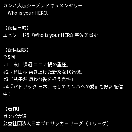
ガンバ大阪シーズンドキュメンタリー
『Who is your HERO』
【配信日時】
エピソード5『Who is your HERO 宇佐美貴史』
【配信回数】
全5回
#1『東口順昭 コロナ禍の重圧』
#2『倉田秋 築き上げた新たな10番像』
#3『昌子源 嫌われ役を担う覚悟』
#4『パトリック 日本、そしてガンバへの愛』も好評配信
中！
【著作】
ガンバ大阪
公益社団法人日本プロサッカーリーグ（Ｊリーグ）