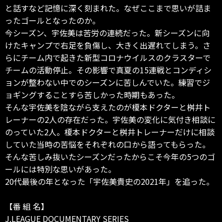
と話すなど記憶に深く刻まれた。なぜここまで思いが詰ま
ったゴールとなったのか。
今シーズン、宇佐美は苦労の連続だった。新シーズンに向
けたキャンプで右足を負傷し、大きく出遅れてしまう。さ
らにチーム内で起きた新型コロナウイルスのクラスターで
チームの活動停止。その影響で真夏の15連戦とコンディシ
ョンが整わない中でのシーズンに苦しんでいた。練習でジ
ョギングすることすら苦しかった時期もあった。
そんな宇佐美を陰ながら支えたのが榎本ドクターと桝井ト
レーナーの2人の存在だった。宇佐美の変化に気付き相談に
のっていた2人。榎本ドクターと桝井トレーナーだけに相談
していた当時の苦悩をそれぞれの口から語ってもらった。
そんな苦しみ抜いたシーズンだったからこそ今年の5つのゴ
ールには特別な思いがあった。
20代最後の年となった「宇佐美貴史の2021年」を追った。
【番 組 名】
J.LEAGUE DOCUMENTARY SERIES