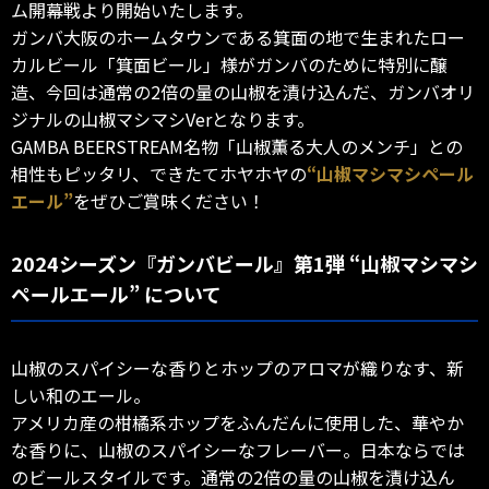
ム開幕戦より開始いたします。
ガンバ大阪のホームタウンである箕面の地で生まれたロー
カルビール「箕面ビール」様がガンバのために特別に醸
造、今回は通常の2倍の量の山椒を漬け込んだ、ガンバオリ
ジナルの山椒マシマシVerとなります。
GAMBA BEERSTREAM名物「山椒薫る大人のメンチ」との
相性もピッタリ、できたてホヤホヤの
“山椒マシマシペール
エール”
をぜひご賞味ください！
2024シーズン『ガンバビール』第1弾 “山椒マシマシ
ペールエール” について
山椒のスパイシーな香りとホップのアロマが織りなす、新
しい和のエール。
アメリカ産の柑橘系ホップをふんだんに使用した、華やか
な香りに、山椒のスパイシーなフレーバー。日本ならでは
のビールスタイルです。通常の2倍の量の山椒を漬け込ん