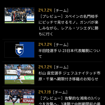
［チーム］
24.7.24
［プレビュー］スペインの名門相手
にピッチで見せるモノ。ガンバが楽
しみながら、レアル・ソシエダに勝
ちに行く
［チーム］
24.7.24
半田陸選手 U-23日本代表離脱につい
て
［チーム］
24.7.24
杉山 直宏選手 ジェフユナイテッド市
原・千葉へ期限付き移籍のお知らせ
［チーム］
24.7.19
［プレビュー］攻撃的な湘南の3バッ
クを攻略へ。3連勝で中断期間前の最