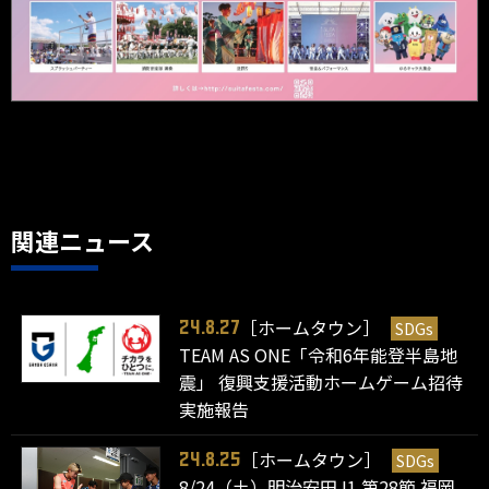
関連ニュース
［ホームタウン］
SDGs
24.8.27
TEAM AS ONE「令和6年能登半島地
震」 復興支援活動ホームゲーム招待
実施報告
［ホームタウン］
SDGs
24.8.25
8/24（土）明治安田J1 第28節 福岡