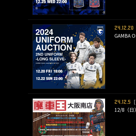
24.12.20
GAMBA 
［
24.12.5
12/8（