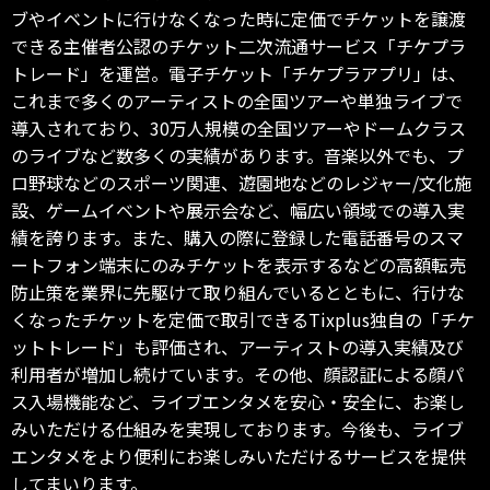
ブやイベントに行けなくなった時に定価でチケットを譲渡
できる主催者公認のチケット二次流通サービス「チケプラ
トレード」を運営。電子チケット「チケプラアプリ」は、
これまで多くのアーティストの全国ツアーや単独ライブで
導入されており、30万人規模の全国ツアーやドームクラス
のライブなど数多くの実績があります。音楽以外でも、プ
ロ野球などのスポーツ関連、遊園地などのレジャー/文化施
設、ゲームイベントや展示会など、幅広い領域での導入実
績を誇ります。また、購入の際に登録した電話番号のスマ
ートフォン端末にのみチケットを表示するなどの高額転売
防止策を業界に先駆けて取り組んでいるとともに、行けな
くなったチケットを定価で取引できるTixplus独自の「チケ
ットトレード」も評価され、アーティストの導入実績及び
利用者が増加し続けています。その他、顔認証による顔パ
ス入場機能など、ライブエンタメを安心・安全に、お楽し
みいただける仕組みを実現しております。今後も、ライブ
エンタメをより便利にお楽しみいただけるサービスを提供
してまいります。