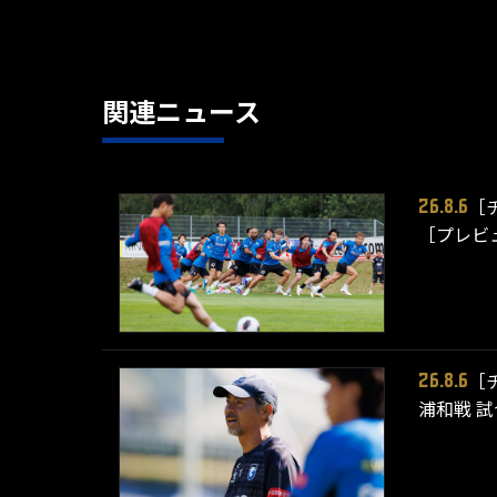
関連ニュース
［
26.8.6
［プレビ
［
26.8.6
浦和戦 