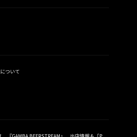
施について
『GAMBA BEERSTREAM』 出店情報＆「P