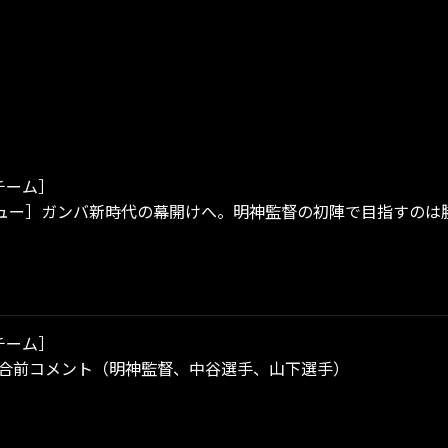
チーム］
ュー］ガンバ新時代の幕開けへ。明神監督の初陣で目指すのは
チーム］
試合前コメント（明神監督、中谷選手、山下選手）