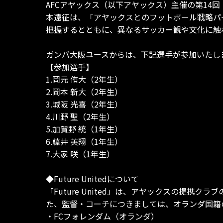
AFCアヤックス（以下アヤックス）主催の第14回「Ol
本遠征は、「アヤックスとのフットボール戦略パ
把握するとともに、異なるサッカー観や文化に触
ガンバ大阪ユースからは、下記選手が参加いたし
【参加選手】
1.岡元 侑大（2年生）
2.岡本 新大（2年生）
3.城阪 光喜（2年生）
4.川野 聖（2年生）
5.加賀野 統（1年生）
6.藤井 英翔（1年生）
7.大家 咲（1年生）
◆Future Unitedについて
「Future United」は、アヤックスの提
た、監督・コーチにつきましては、オランダ国籍
・FCフォレンダム（オランダ）