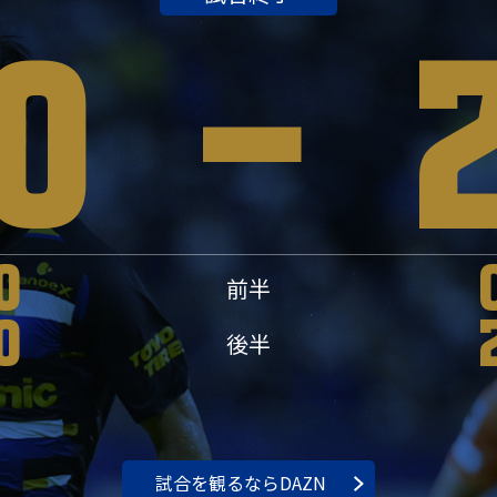
0
-
0
前半
0
後半
試合を観るならDAZN