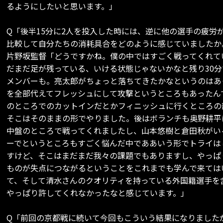
るようにしたいと思います。」
Q「後半15分に2人を投入した時には、逆に他の選手の疲労
比較して自分たちの消耗具合をどのように感じていましたか
片野坂監督「どうですかね。僕の中ではすごく戦ってくれて
だまだ足が残っている、いける状態じゃないかなと残り30
メンバーも。亮太郎がちょっと落ちてきたかなというのはあ
を全部代えてフレッシュにして攻撃というところもあったん
のところでのカットインだとかフィニッシュに行くところの
そこはそのままの形でやりました。後はボランチも奥野耕平
中盤のところで戦ってくれましたし、山本悠樹と倉田秋がい
ーでというところもすごく悩んだ中でああいう形でトライは
すけど、そこはまだまだ我々の課題でもありますし、やっぱ
ものが失点につながるということをこれまでも学んで来ては
て、そして清水さんのクオリティを持っている外国籍選手を
やっぱり許してくれなかったなと感じています。」
Q「前回の京都戦に続いて今回もこういう結果になりました