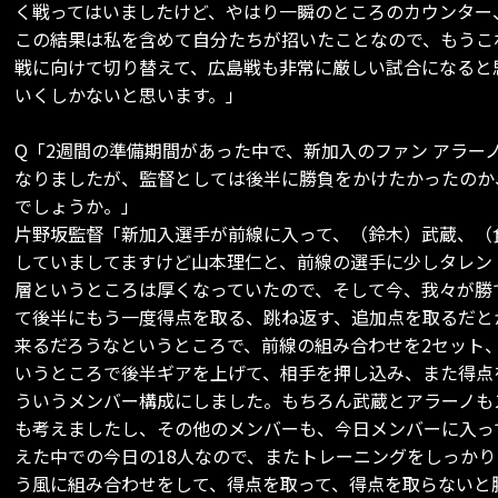
く戦ってはいましたけど、やはり一瞬のところのカウンター
この結果は私を含めて自分たちが招いたことなので、もうこ
戦に向けて切り替えて、広島戦も非常に厳しい試合になると
いくしかないと思います。」
Q「2週間の準備期間があった中で、新加入のファン アラー
なりましたが、監督としては後半に勝負をかけたかったのか
でしょうか。」
片野坂監督「新加入選手が前線に入って、（鈴木）武蔵、（
していましてますけど山本理仁と、前線の選手に少しタレン
層というところは厚くなっていたので、そして今、我々が勝
て後半にもう一度得点を取る、跳ね返す、追加点を取るだと
来るだろうなというところで、前線の組み合わせを2セット
いうところで後半ギアを上げて、相手を押し込み、また得点
ういうメンバー構成にしました。もちろん武蔵とアラーノも
も考えましたし、その他のメンバーも、今日メンバーに入っ
えた中での今日の18人なので、またトレーニングをしっか
う風に組み合わせをして、得点を取って、得点を取らないと