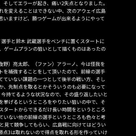
、そしてエラーが起き、痛い2失点となりました。
れを変えることはできない中、次のアウェイ広島
思いますけど、勝つゲームが出来るようにやって
ノ選手と鈴木 武蔵選手をベンチに置くスタートに
、ゲームプランの狙いとして描くものはあったの
食野）亮太郎、（ファン）アラーノ、今は怪我を
トを補強することをして頂いたので、前線の選手
てていない課題の一つとして後半の戦い方、そし
か、先制点を取るとかそういうのも必要になって
、今持てるような状況なので、その盛り返したいと
を挙げるというところをやりたい狙いの中で、そ
スタートからできるだけ長い時間をというところ
ていない他の前線の選手というところも色々と考
りと見て競争してもらい、広島戦に向けてはどうい
勝点3は取れないので得点を取れる形を作っていけ