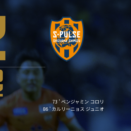
2
0
2
73 ' ベンジャミン コロリ
86 ' カルリーニョス ジュニオ