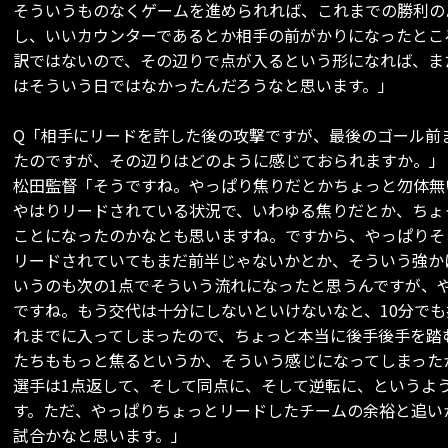
そういうものなくゲームを進められれば、これまでの勝利の
し、いいカウンターであるとか相手の前がかりになったとこ
訳ではないので、その辺りで点が入るという形になれば、ま
はそういう日ではなかったんだろうなと思います。」
Q「相手にリードを許した後の攻撃ですが、最後のゴール前
たのですが、その辺りはどのように感じておられますか。」
松田監督「そうですね。やっぱり焦りだとかちょっと勿体無
やはりリードされている状況で、いわゆる焦りだとか、ちょ
ことになったのかなとも思いますね。ですから、やっぱりそ
リードされていてもまだ前半じゃないかとか、そういう強か
いうのも次の1点でそういう流れになったと思うんですが、
ですね。もう交代は十分にしないといけないなと、10分で
れまでに入ってしまったので、ちょっと本当に後手後手を踏
たちももっと焦るというか、そういう感じになってしまった
選手は1点返して、そして同点に、そして逆転に、というよ
す。ただ、やっぱりちょっとリードしたチームの余裕と追い
試合かなと思います。」