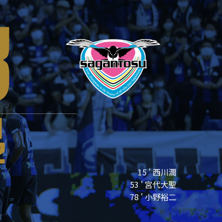
3
1
2
15 ' 西川潤
53 ' 宮代大聖
78 ' 小野裕二