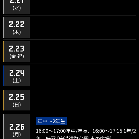
2.21
(水)
2.22
(木)
2.23
(金 祝)
2.24
(土)
2.25
(日)
年中～2年生
2.26
16:00～17:00年中/年長、16:00～17:15 1年/2
(月)
年 練習 [安満遺跡公園 東の広場]