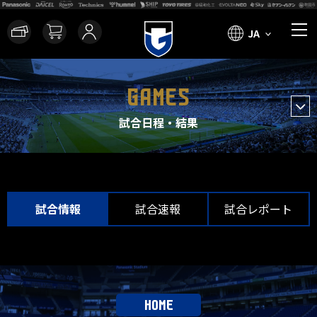
JA
GAMES
試合日程・結果
試合情報
試合速報
試合レポート
HOME