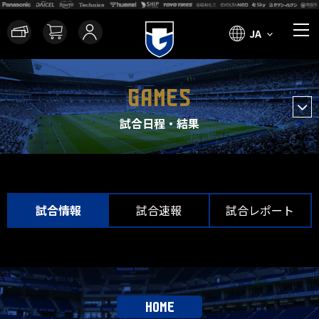
JA
GAMES
試合日程・結果
試合情報
試合速報
試合レポート
HOME