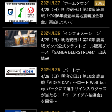
［ホームタウン］
SDGs
2024.4.27
4/28（日）明治安田J1 第10節 鹿島
戦「令和6年能登半島地震義援金募
金」実施について
［インフォメーション］
2024.4.26
4/28（日）明治安田J1 第10節 鹿島
戦 ガンバ公式クラフトビール販売ブ
ース 『GAMBA BEERSTREAM』 出店
情報
［パートナー］
2024.4.26
4/28（日）明治安田J1 第10節 鹿島
戦『AIDEM DAY』～ロート Well-bei
ng パークにて選手サイン入りグッズ
が当たる！「イーアイデム抽選会」
を開催～