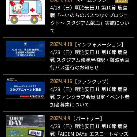
SDGs
4/28（日）明治安田J1 第10節 鹿島
戦「～いのちのパスつなぐプロジェ
クト～ スタジアム献血」実施につい
て
［インフォメーション］
2024.4.18
4/28（日）明治安田J1 第10節 鹿島
戦 スタジアム発淀屋橋駅・難波駅直
行バス運行のお知らせ
［ファンクラブ］
2024.4.16
4/28（日）明治安田J1 第10節 鹿島
戦 ファンクラブ会員限定イベント参
加者募集について
［パートナー］
2024.4.4
4/28（日）明治安田J1 第10節 鹿島
戦『AIDEM DAY』エスコートキッズ