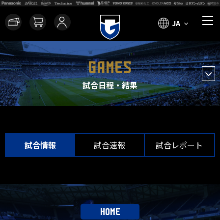
JA
GAMES
試合日程・結果
試合情報
試合速報
試合レポート
HOME